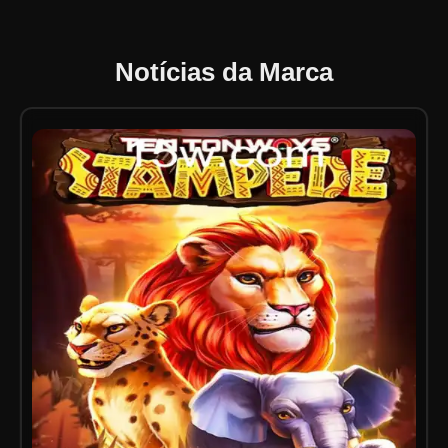
Notícias da Marca