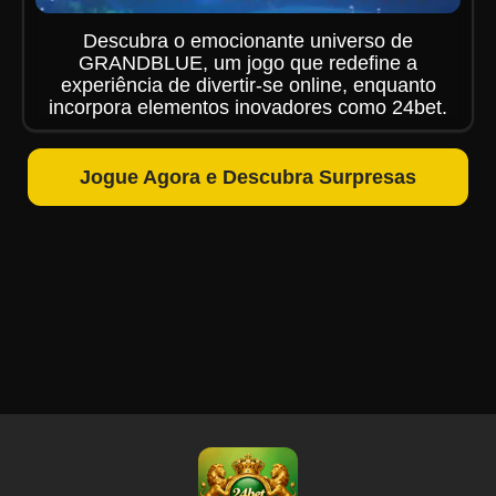
Descubra o emocionante universo de
GRANDBLUE, um jogo que redefine a
experiência de divertir-se online, enquanto
incorpora elementos inovadores como 24bet.
Jogue Agora e Descubra Surpresas