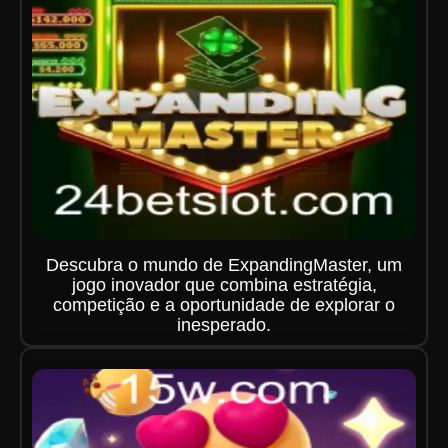
Descubra o mundo de ExpandingMaster, um
jogo inovador que combina estratégia,
competição e a oportunidade de explorar o
inesperado.