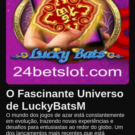
O Fascinante Universo
de LuckyBatsM
O mundo dos jogos de azar está constantemente
em evolução, trazendo novas experiências e
desafios para entusiastas ao redor do globo. Um
dos lançamentos mais recentes que está