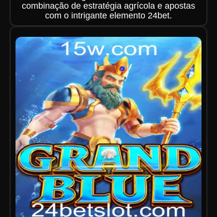
combinação de estratégia agrícola e apostas
com o intrigante elemento 24bet.