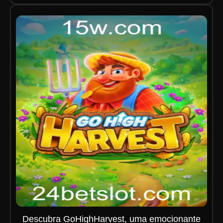
Descubra GoHighHarvest, uma emocionante