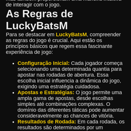
de interagir com o jogo.
As Regras de
LuckyBatsM
Para se destacar em
LuckyBatsM
, compreender
as regras do jogo é crucial. Aqui estão os
princípios básicos que regem essa fascinante
experiência de jogo:
Configuração Inicial:
Cada jogador começa
selecionando uma determinada quantia para
apostar nas rodadas de abertura. Essa
escolha inicial influencia a dinâmica do jogo,
exigindo uma estratégia cuidadosa.
Apostas e Estratégias:
O jogo permite uma
ampla gama de apostas, desde escolhas
simples até combinações complexas. O
domínio das diferentes táticas pode aumentar
consideravelmente as chances de vitória.
Resultados de Rodada:
Em cada rodada, os
resultados são determinados por um