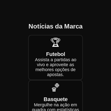
Notícias da Marca
🏆
Futebol
Assista a partidas ao
vivo e aproveite as
melhores opções de
apostas.
🏀
Basquete
Mergulhe na ação em
quadra com estatísticas