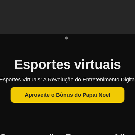
❄
Esportes virtuais
❄
Esportes Virtuais: A Revolução do Entretenimento Digita
Aproveite o Bônus do Papai Noel