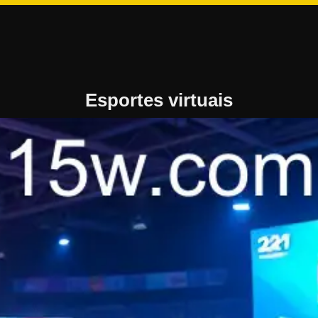
Esportes virtuais