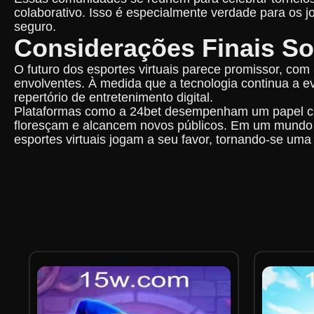
colaborativo. Isso é especialmente verdade para os j
seguro.
Considerações Finais So
O futuro dos esportes virtuais parece promissor, com
envolventes. À medida que a tecnologia continua a ev
repertório de entretenimento digital.
Plataformas como a 24bet desempenham um papel cruci
floresçam e alcancem novos públicos. Em um mundo o
esportes virtuais jogam a seu favor, tornando-se uma 