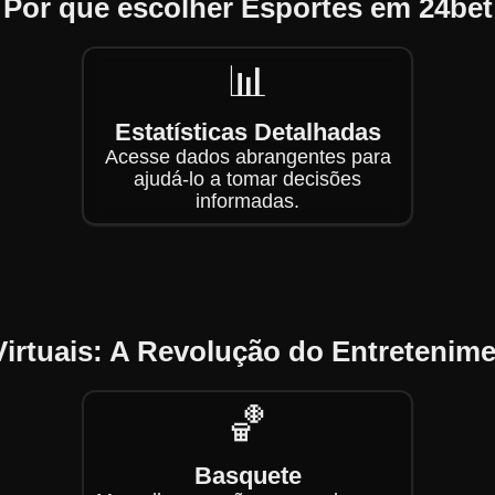
Por que escolher Esportes em 24bet
📊
Estatísticas Detalhadas
Acesse dados abrangentes para
ajudá-lo a tomar decisões
informadas.
irtuais: A Revolução do Entretenime
🏀
Basquete