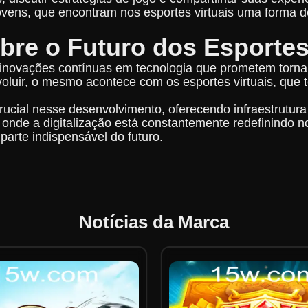
ovens, que encontram nos esportes virtuais uma forma d
bre o Futuro dos Esportes 
 inovações contínuas em tecnologia que prometem tornar
oluir, o mesmo acontece com os esportes virtuais, que 
al nesse desenvolvimento, oferecendo infraestrutura e
nde a digitalização está constantemente redefinindo n
parte indispensável do futuro.
Notícias da Marca