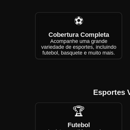
⚽
Cobertura Completa
Acompanhe uma grande
variedade de esportes, incluindo
futebol, basquete e muito mais.
Esportes V
🏆
Futebol