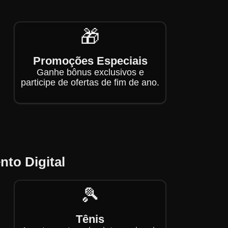
🎁
Promoções Especiais
Ganhe bônus exclusivos e
participe de ofertas de fim de ano.
nto Digital
🎾
Tênis