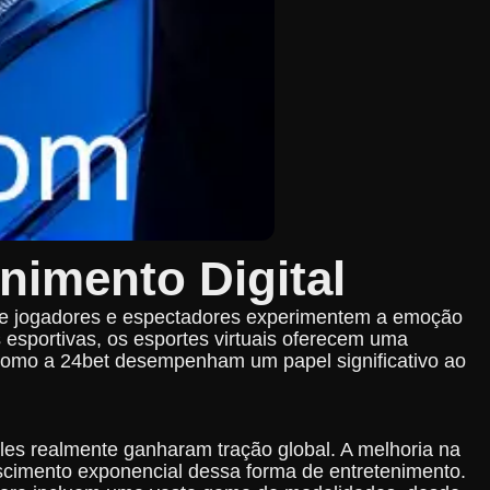
nimento Digital
que jogadores e espectadores experimentem a emoção
 esportivas, os esportes virtuais oferecem uma
 como a 24bet desempenham um papel significativo ao
les realmente ganharam tração global. A melhoria na
escimento exponencial dessa forma de entretenimento.