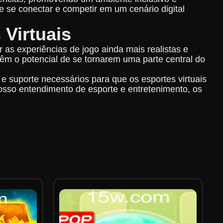
e se conectar e competir em um cenário digital
Virtuais
 as experiências de jogo ainda mais realistas e
têm o potencial de se tornarem uma parte central do
 suporte necessários para que os esportes virtuais
osso entendimento de esporte e entretenimento, os