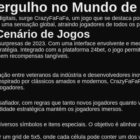
ergulho no Mundo de
digitais, surge CrazyFaFaFa, um jogo que se destaca por
uma sensação global, atraindo jogadores de todos os pe
enário de Jogos
rpresas de 2023. Com uma interface envolvente e mecâ
tratégia. Integrado com a plataforma 24bet, o jogo perm
 em recompensas tangíveis.
ão entre veteranos da indústria e desenvolvedores inov
r. Inspirado por clássicos amados e modernos, CrazyFa
jogadores.
afiador, com regras que tanto novos jogadores quanto v
ndidade estratégica mantém os jogadores imersos.
ersos símbolos e itens especiais. O objetivo é alinhar
 um grid de 5x5, onde cada célula pode conter um dos v