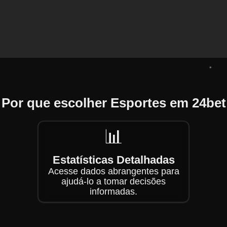
❄
❄
Por que escolher Esportes em 24bet
❄
📊
Estatísticas Detalhadas
Acesse dados abrangentes para
ajudá-lo a tomar decisões
informadas.