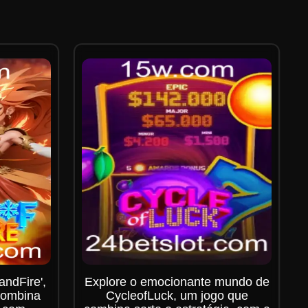
andFire',
Explore o emocionante mundo de
combina
CycleofLuck, um jogo que