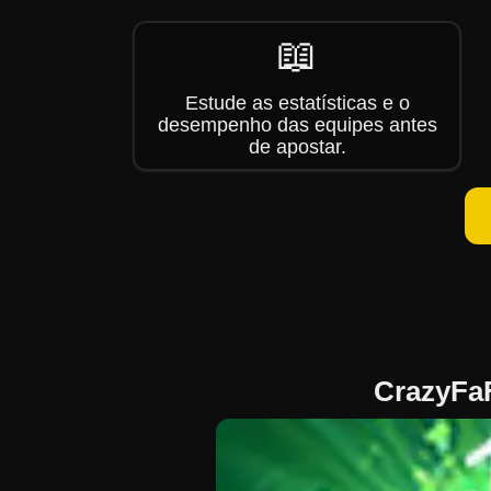
📖
Estude as estatísticas e o
desempenho das equipes antes
de apostar.
CrazyFa